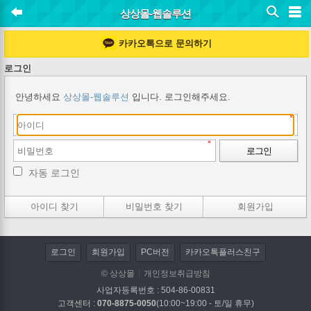
상상몰-웹솔루션
카카오톡으로 문의하기
로그인
안녕하세요
상상몰-웹솔루션
입니다. 로그인해주세요.
로그인
자동 로그인
아이디 찾기
비밀번호 찾기
회원가입
로그인
회원가입
PC버전
카카오톡플러스친구
© 상상몰
개인정보취급방침
사업자등록번호 : 504-86-00831
고객센터 :
070-8875-0050
(10:00~19:00 - 토/일 휴무)