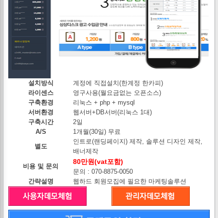
설치방식
계정에 직접설치(한계정 한카피)
라이센스
영구사용(월요금없는 오픈소스)
구축환경
리눅스 + php + mysql
서버환경
웹서버+DB서버(리눅스 1대)
구축시간
2일
A/S
1개월(30일) 무료
인트로(랜딩페이지) 제작, 솔루션 디자인 제작,
별도
배너제작
80만원(vat포함)
비용 및 문의
문의 : 070-8875-0050
간략설명
웹하드 회원모집에 필요한 마케팅솔루션