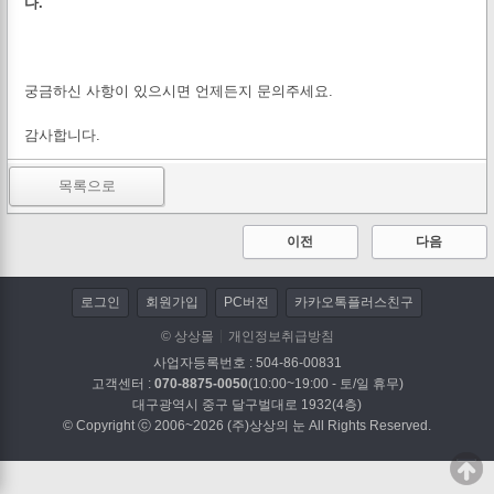
다.
궁금하신 사항이 있으시면 언제든지 문의주세요.
감사합니다.
목록으로
이전
다음
로그인
회원가입
PC버전
카카오톡플러스친구
© 상상몰
개인정보취급방침
사업자등록번호 : 504-86-00831
고객센터 :
070-8875-0050
(10:00~19:00 - 토/일 휴무)
대구광역시 중구 달구벌대로 1932(4층)
© Copyright ⓒ 2006~2026 (주)상상의 눈 All Rights Reserved.