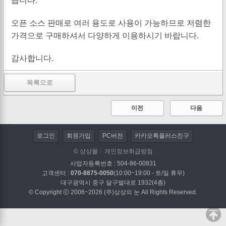
습니다.
오픈 소스 판매로 여러 용도로 사용이 가능하므로 저렴한
가격으로 구매하셔서 다양하게 이용하시기 바랍니다.
감사합니다.
목록으로
이전
다음
로그인
회원가입
PC버전
카카오톡플러스친구
© 상상몰
개인정보취급방침
사업자등록번호 : 504-86-00831
고객센터 :
070-8875-0050
(10:00~19:00 - 토/일 휴무)
대구광역시 중구 달구벌대로 1932(4층)
© Copyright ⓒ 2006~2026 (주)상상의 눈 All Rights Reserved.